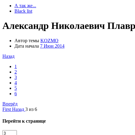
А так же...
Black list
Александр Николаевич Плавр
Автор темы
KOZMO
Дата начала
7 Июн 2014
Назад
1
2
3
4
5
6
Вперёд
First
Назад
3 из 6
Перейти к странице