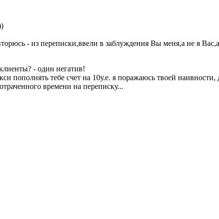
)
рюсь - из переписки,ввели в заблуждения Вы меня,а не я Вас,а 
клиенты? - один негатив!
такси пополнять тебе счет на 10у.е. я поражаюсь твоей наивност
отраченного времени на переписку...