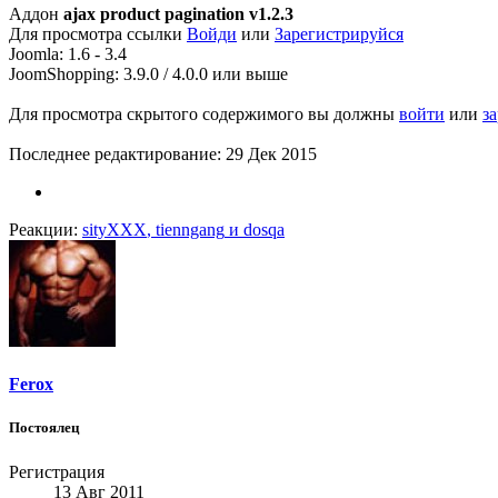
Аддон
ajax product pagination v1.2.3
Для просмотра ссылки
Войди
или
Зарегистрируйся
Joomla: 1.6 - 3.4
JoomShopping: 3.9.0 / 4.0.0 или выше
Для просмотра скрытого содержимого вы должны
войти
или
з
Последнее редактирование:
29 Дек 2015
Реакции:
sityXXX
,
tienngang
и
dosqa
Ferox
Постоялец
Регистрация
13 Авг 2011