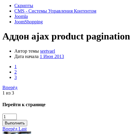
Скрипты
CMS - Системы Управления Контентом
Joomla
JoomShopping
Аддон
ajax product pagination
Автор темы
seetvael
Дата начала
1 Июн 2013
1
2
3
Вперёд
1 из 3
Перейти к странице
Выполнить
Вперёд
Last