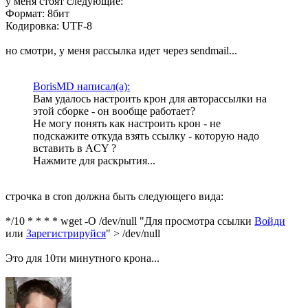
у меня стоят следующие:
Формат: 8бит
Кодировка: UTF-8
но смотри, у меня рассылка идет через sendmail...
BorisMD написал(а):
Вам удалось настроить крон для авторассылки на
этой сборке - он вообще работает?
Не могу понять как настроить крон - не
подскажите откуда взять ссылку - которую надо
вставить в ACY ?
Нажмите для раскрытия...
строчка в cron должна быть следующего вида:
*/10 * * * * wget -O /dev/null "
Для просмотра ссылки
Войди
или
Зарегистрируйся
" > /dev/null
Это для 10ти минутного крона...