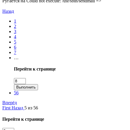
Ругается на Could not execute: /usr/sbin/sendmail =>
Назад
1
2
3
4
5
6
7
…
Перейти к странице
Выполнить
56
Вперёд
First
Назад
5 из 56
Перейти к странице