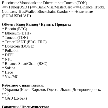
Bitcoin<=>Monobank<=>Ethereum<=>Toncoin(TON)
<=>Tether(USDT)<=>Bank(Visa/MasterCard)<=>Binance, Huobi,
Coinbase, TrustWallet, Blockchain, Exodus <=>Наличные
(EUR/USD/UAH)
Обмен / Ввод-Вывод / Купить-Продать:
* Bitcoin (BTC)
* Ethereum (ETH)
* Toncoin(TON)
* Tether USDT (ERC, TRC)
* Dogecoin (DOGE)
* Polkadot
* DEFI
* NFT
* Binance SmartChain (BSC)
* Solana
* Heco
* Visa/MC
Работаем с наличными:
* Украина (Киев, Харьков, Одесса, Львов, Днепропетровск,
etc.)
* ОАЭ (Дубай)
Гарантии / Преимущества: