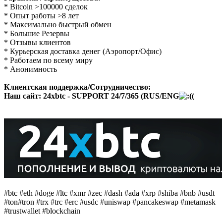
* Bitcoin >100000 сделок
* Опыт работы >8 лет
* Максимально быстрый обмен
* Большие Резервы
* Отзывы клиентов
* Курьерская доставка денег (Аэропорт/Офис)
* Работаем по всему миру
* Анонимность
Клиентская поддержка/Сотрудничество:
Наш сайт:
24xbtc - SUPPORT 24/7/365 (RUS/ENG
(
#btc #eth #doge #ltc #xmr #zec #dash #ada #xrp #shiba #bnb #usdt
#ton#tron #trx #trc #erc #usdc #uniswap #pancakeswap #metamask
#trustwallet #blockchain