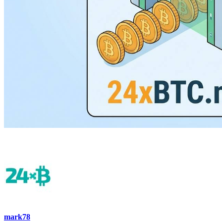
mark78