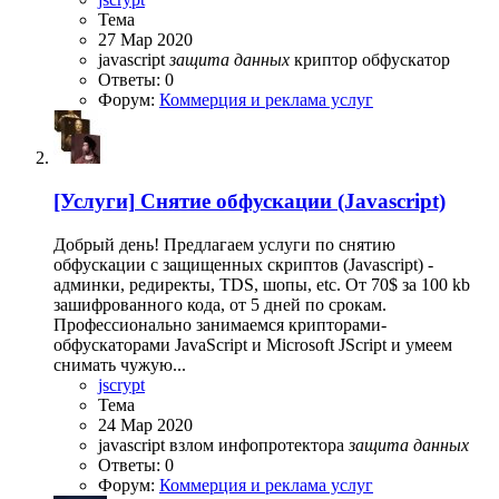
Тема
27 Мар 2020
javascript
защита
данных
криптор
обфускатор
Ответы: 0
Форум:
Коммерция и реклама услуг
[Услуги]
Cнятие обфускации (Javascript)
Добрый день! Предлагаем услуги по снятию
обфускации с защищенных скриптов (Javascript) -
админки, редиректы, TDS, шопы, etc. От 70$ за 100 kb
зашифрованного кода, от 5 дней по срокам.
Профессионально занимаемся крипторами-
обфускаторами JavaScript и Microsoft JScript и умеем
снимать чужую...
jscrypt
Тема
24 Мар 2020
javascript
взлом инфопротектора
защита
данных
Ответы: 0
Форум:
Коммерция и реклама услуг