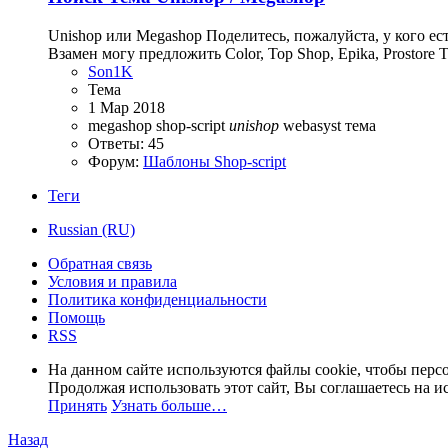
Unishop или Megashop Поделитесь, пожалуйста, у кого ес
Взамен могу предложить Color, Top Shop, Epika, Prostore 
Son1K
Тема
1 Мар 2018
megashop
shop-script
unishop
webasyst
тема
Ответы: 45
Форум:
Шаблоны Shop-script
Теги
Russian (RU)
Обратная связь
Условия и правила
Политика конфиденциальности
Помощь
RSS
На данном сайте используются файлы cookie, чтобы персо
Продолжая использовать этот сайт, Вы соглашаетесь на и
Принять
Узнать больше…
Назад