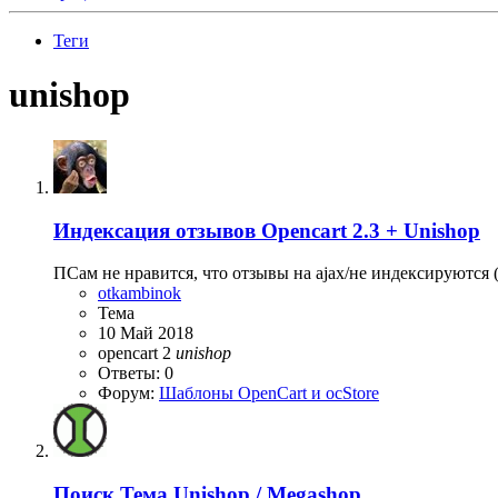
Теги
unishop
Индексация отзывов Opencart 2.3 + Unishop
ПСам не нравится, что отзывы на ajax/не индексируются (
otkambinok
Тема
10 Май 2018
opencart 2
unishop
Ответы: 0
Форум:
Шаблоны OpenCart и ocStore
Поиск
Тема Unishop / Megashop