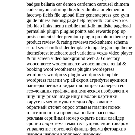
badges
bellaria
car demon
cardemon
carousel
chimera
codecanyon
coloring
directory
duplicator
elementor
facetwp
fields
file upload
filter
generatepress
geo
gym
guide fitness landing page
help
hyperdb
iconicwp
ios
job
ldap
links
menu
mobile
multi-db
multisite
pageload
permalink
plugin
plugins
points and rewards
pop-up
posts content slider
premium plugin
premium theme
pro
product
review & rating
reviews
rockettheme
schema
scroll
seo
shardb
slider
template
template gaming
theme
themeforest
touchcarousel
variations
vegas
video player
& fullscreen video background
web 2.0 directory
woocomerce
woocommerce
woocommerce rental &
booking
woof
woothemes plugins
wordepress
wordpress
wordpress plugin
wordpress template
wordpress плагин
wp all export
атрибуты
аукцион
баннеры
бейджи
виджет
вордпрес
галлерея
гео
гео-локация
графика
динамическая
изображения
ищу
ищу prizm image
ищу шаблон
картинки
карусель
меню
мультимедиа
образование
обратный отсчет
опрос
отзывы
плагин
поиск
плагинов
почта
проверка по базе
рассылка
реклама
серийный номер
скрыть цены
слайдер
срочно
тара
тема
темы
тест
управление товаром
управление торговлей
фильтр
форма
фотоархив
шаблон
шаблон вордпресс
шаблоны