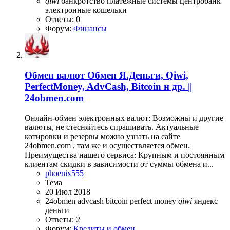
qiwi
банкротство
платежные системы
центробанк
электронные кошельки
Ответы: 0
Форум:
Финансы
Обмен валют
Обмен Я.Деньги, Qiwi,
PerfectMoney, AdvCash, Bitcoin и др. ||
24obmen.com
Онлайн-обмен электронных валют: Возможны и другие
валюты, не стесняйтесь спрашивать. Актуальные
котировки и резервы можно узнать на сайте
24obmen.com , там же и осуществляется обмен.
Преимущества нашего сервиса: Крупным и постоянным
клиентам скидки в зависимости от суммы обмена и...
phoenix555
Тема
20 Июл 2018
24obmen
advcash
bitcoin
perfect money
qiwi
яндекс
деньги
Ответы: 2
Форум:
Кредиты и обмен