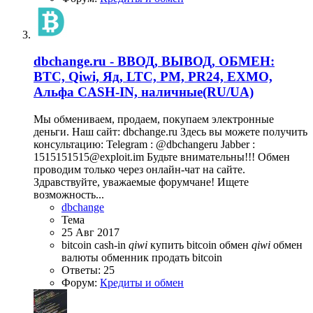
dbchange.ru - ВВОД, ВЫВОД, ОБМЕН:
BTC, Qiwi, Яд, LTC, PM, PR24, EXMO,
Альфа CASH-IN, наличные(RU/UA)
Мы обмениваем, продаем, покупаем электронные
деньги. Наш сайт: dbchange.ru Здесь вы можете получить
консультацию: Telegram : @dbсhangeru Jabber :
1515151515@exploit.im Будьте внимательны!!! Обмен
проводим только через онлайн-чат на сайте.
Здравствуйте, уважаемые форумчане! Ищете
возможность...
dbchange
Тема
25 Авг 2017
bitcoin
cash-in
qiwi
купить bitcoin
обмен
qiwi
обмен
валюты
обменник
продать bitcoin
Ответы: 25
Форум:
Кредиты и обмен