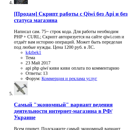
[Продам]
Скрипт работы с Qiwi без Api и без
статуса магазина
Написал сам. 75~ строк кода. Для работы необходим
PHP + CURL; Скрипт авторизуется на сайте qiwi.com и
отдаёт вам историю операций. Может быть переделан
под любые нужды. Цена 1200 руб. в ЛС.
k4zbek1
Тема
23 Май 2017
api
php
qiwi
киви
киви оплата по комментарию
Ответы: 13
Форум:
Коммерция и реклама услуг
Самый "экономный" вариант ведения
деятельности интернет-магазина в РФ/
Украине
Всем привет. Подскажите самый экономный вариант