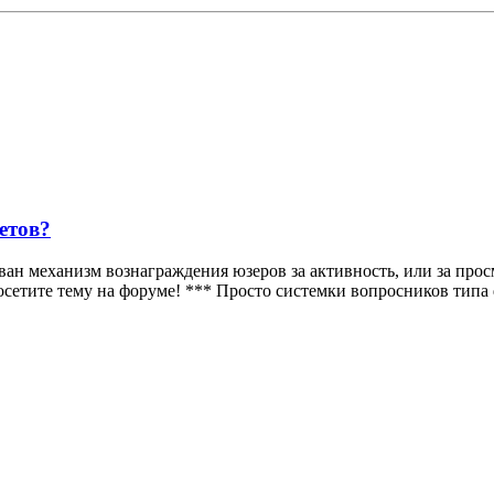
етов?
ован механизм вознаграждения юзеров за активность, или за про
осетите тему на форуме! *** Просто системки вопросников типа q