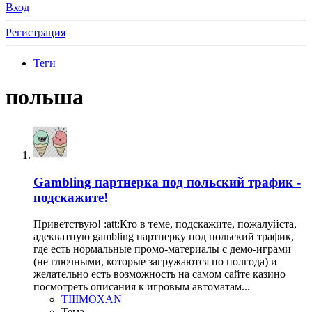
Вход
Регистрация
Теги
польша
Gambling партнерка под польский трафик -
подскажите!
Приветствую! :att:Кто в теме, подскажите, пожалуйста,
адекватную gambling партнерку под польский трафик,
где есть нормальные промо-материалы с демо-играми
(не глючными, которые загружаются по полгода) и
желательно есть возможность на самом сайте казино
посмотреть описания к игровым автоматам...
TIIIMOXAN
Тема