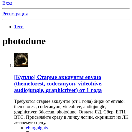
Вход
Регистрация
Теги
photodune
[Куплю]
Старые аккаунты envato
(themeforest, codecanyon, videohive,
audiojungle, graphicriver) от 1 года
Требуются старые аккаунты (от 1 года) бирж от envato:
themeforest, codecanyon, videohive, audiojungle,
graphicriver, 3docean, photodune. Оплата ЯД, Сбер, ETH,
BTC. Присылайте сразу в личку логин, скриншот из ЛК,
желаемую цену.
eburgnights