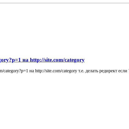
ory?p=1 на http://site.com/category
m/category?p=1 на http://site.com/category т.е. делать редирект ес