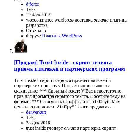
djforce
Тема
19 Фев 2017
woocommerce
wordpress
доставка
оплата
плагины
разработка
Ответы: 5
Форум:
Плагины WordPress
[Продам]
Trust-Inside - скрипт сервиса
приема платежей и партнерских программ
Trust-Inside - скрипт сервиса приема платежей и
партнерских программ Продажник и ссылка на
скачивание: *** Скрытый текст: У Вас недостаточно
прав для просмотра скрытого текста. Посетите тему на
форуме! *** Стоимость на офф.сайте: 5 000руб. Моя
цена на один домен: 2 000руб Также предлагаю...
denverkurt
Тема
28 Дек 2016
trust inside
глопарт
оплата
партнерка
скрипт