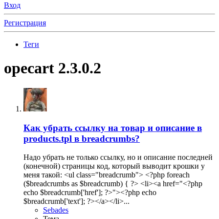
Вход
Регистрация
Теги
opecart 2.3.0.2
Как убрать ссылку на товар и описание в
products.tpl в breadcrumbs?
Надо убрать не только ссылку, но и описание последней
(конечной) страницы код, который выводит крошки у
меня такой: <ul class="breadcrumb"> <?php foreach
($breadcrumbs as $breadcrumb) { ?> <li><a href="<?php
echo $breadcrumb['href']; ?>"><?php echo
$breadcrumb['text']; ?></a></li>...
Sebades
Тема