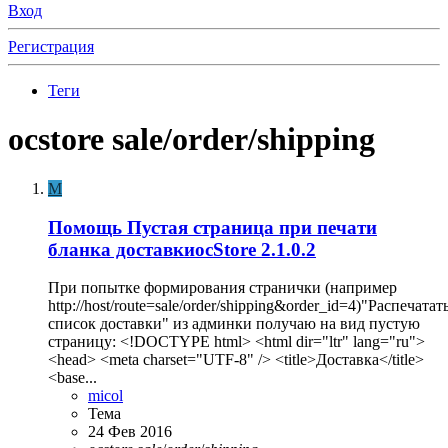
Вход
Регистрация
Теги
ocstore sale/order/shipping
M
Помощь
Пустая страница при печати
бланка доставкиocStore 2.1.0.2
При попытке формирования странички (например
http://host/route=sale/order/shipping&order_id=4)"Распечатат
список доставки" из админки получаю на вид пустую
страницу: <!DOCTYPE html> <html dir="ltr" lang="ru">
<head> <meta charset="UTF-8" /> <title>Доставка</title>
<base...
micol
Тема
24 Фев 2016