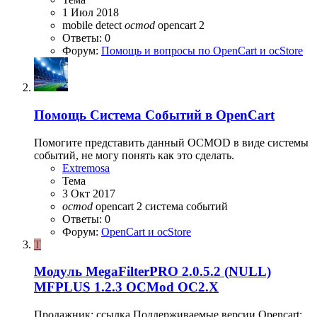
1 Июл 2018
mobile detect
ocmod
opencart 2
Ответы: 0
Форум:
Помощь и вопросы по OpenCart и ocStore
Помощь
Система Событий в OpenCart
Помогите представить данный OCMOD в виде системы
событий, не могу понять как это сделать.
Extremosa
Тема
3 Окт 2017
ocmod
opencart 2
система событий
Ответы: 0
Форум:
OpenCart и ocStore
T
Модуль
MegaFilterPRO 2.0.5.2 (NULL)
MFPLUS 1.2.3 OCMod OC2.X
Продажник: ссылка Поддерживаемые версии Оpencart: