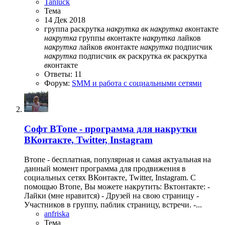
Tanluck
Тема
14 Дек 2018
группа раскрутка
накрутка
вк
накрутка
вк
онтакте
накрутка
группы
вк
онтакте
накрутка
лайков
накрутка
лайков
вк
онтакте
накрутка
подписчик
накрутка
подписчик
вк
раскрутка
вк
раскрутка
вк
онтакте
Ответы: 11
Форум:
SMM и работа с социальными сетями
Софт
ВТопе - программа для накрутки
ВКонтакте, Twitter, Instagram
Втопе - бесплатная, популярная и самая актуальная на
данный момент программа для продвижения в
социальных сетях ВКонтакте, Twitter, Instagram. С
помощью Втопе, Вы можете накрутить: Вктонтакте: -
Лайки (мне нравится) - Друзей на свою страницу -
Участников в группу, паблик страницу, встречи. -...
anfriska
Тема