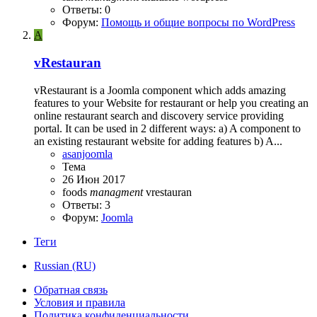
Ответы: 0
Форум:
Помощь и общие вопросы по WordPress
A
vRestauran
vRestaurant is a Joomla component which adds amazing
features to your Website for restaurant or help you creating an
online restaurant search and discovery service providing
portal. It can be used in 2 different ways: a) A component to
an existing restaurant website for adding features b) A...
asanjoomla
Тема
26 Июн 2017
foods
managment
vrestauran
Ответы: 3
Форум:
Joomla
Теги
Russian (RU)
Обратная связь
Условия и правила
Политика конфиденциальности