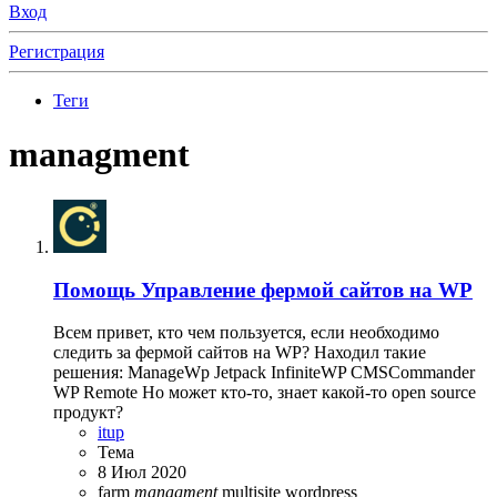
Вход
Регистрация
Теги
managment
Помощь
Управление фермой сайтов на WP
Всем привет, кто чем пользуется, если необходимо
следить за фермой сайтов на WP? Находил такие
решения: ManageWp Jetpack InfiniteWP CMSCommander
WP Remote Но может кто-то, знает какой-то open source
продукт?
itup
Тема
8 Июл 2020
farm
managment
multisite
wordpress