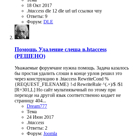
18 Окт 2017
.htaccess
dle 12
dle url
url
ссылки
чпу
Ответы: 9
Форум:
DLE
Помощь
Удаление слеша в.htaccess
(РЕШЕНО)
Уважаемые форумчане нужна помощь. Задача казалось
бы простая удалить слэши в конце урлов решил это
через конструкцию в .htaccess RewriteCond %
{REQUEST_FILENAME} !-d RewriteRule ^(.+)/$ /$1
[R=301,L] Но сайт мультиязычный по этому при
переходе на другой язык соответственно кидает не
страницу 404...
Dream777
Тема
24 Июн 2017
.htaccess
Ответы: 2
Форум:
Joomla