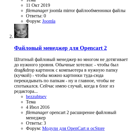
11 Окт 2019
filemanager
joomla
mirror
файлообменники
файлы
Ответы: 0
Форум:
Joomla
Файловый менеджер для Opencart 2
Штатный файловый менеджер во многом не дотягивает
до нужного уровня. Обычные хотелки: - чтобы был
drag&drop картинок с компьютера в нужную папку
(кучкой) - чтобы можно картинки туда-сюда
перекидывать по папкам - ну и главное, чтобы не
спотыкался. Сейчас имею случай, когда в блог из
редактора...
bezzubtsev
Тема
4 Июл 2016
filemanager
opencart 2
расширение
файловый
менеджер
Ответы: 3
Форум:
Модули для OpenCart и ocStore