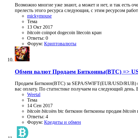
Возможно многие уже знают, а может и нет, и так есть о
прелесть этого ресурса следующия, с этим ресурсом работ
mickymouse
Тема
13 Окт 2017
bitcoin
coinpot
dogecoin
litecoin
кран
Ответы: 0
Форум:
Криптовалюты
Обмен валют
Продаем Биткоины(BTC) => US
Продаем Биткоин(BTC) за SEPA/SWIFT(EUR/USD/RUB) (Б
вас оплату. По статистике получаем на следующий день. 
Weetal
Тема
14 Сен 2017
bitcoin
bitcoin
s
btc
биткоин
биткоины
продам
bitcoin
Ответы: 4
Форум:
Кредиты и обмен