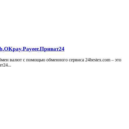
sh,OKpay,Payeer,Приват24
мен валют с помощью обменного сервиса 24bestex.com – это
т24...