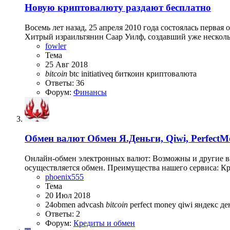
Новую криптовалюту раздают бесплатно
Восемь лет назад, 25 апреля 2010 года состоялась первая
Хитрый израильтянин Саар Уилф, создавший уже нескольк
fowler
Тема
25 Авг 2018
bitcoin
btc
initiativeq
биткоин
криптовалюта
Ответы: 36
Форум:
Финансы
Обмен валют
Обмен Я.Деньги, Qiwi, PerfectMo
Онлайн-обмен электронных валют: Возможны и другие вал
осуществляется обмен. Преимущества нашего сервиса: К
phoenix555
Тема
20 Июл 2018
24obmen
advcash
bitcoin
perfect money
qiwi
яндекс де
Ответы: 2
Форум:
Кредиты и обмен