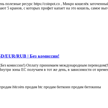
чень полезные ресурс https://coinpot.co , Микро кошелёк заточ
ают 5 кранов, с которых профит капает на это кошель, самое выго
D/EUR/RUB | Без комиссии!
ез комиссии!) Оплату принимаем международным переводом(SE
Внутри зоны ЕС получаем в тот же день, в зависимости от време
продам
bitcoin
s
продам btc
продам биткоин
продам битокины