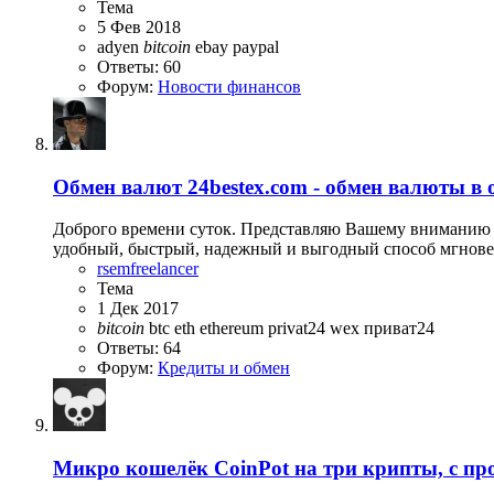
Тема
5 Фев 2018
adyen
bitcoin
ebay
paypal
Ответы: 60
Форум:
Новости финансов
Обмен валют
24bestex.com - обмен валюты в
Доброго времени суток. Представляю Вашему вниманию 2
удобный, быстрый, надежный и выгодный способ мгновен
rsemfreelancer
Тема
1 Дек 2017
bitcoin
btc
eth
ethereum
privat24
wex
приват24
Ответы: 64
Форум:
Кредиты и обмен
Микро кошелёк CoinPot на три крипты, с п