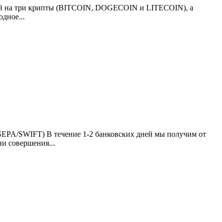
енный на три крипты (BITCOIN, DOGECOIN и LITECOIN), а
дное...
PA/SWIFT) В течение 1-2 банковских дней мы получим от
ни совершения...