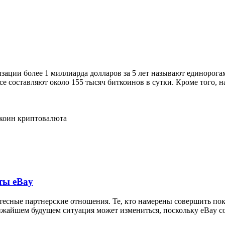
зации более 1 миллиарда долларов за 5 лет называют единорог
e составляют около 155 тысяч биткоинов в сутки. Кроме того, на
ткоин
криптовалюта
ты eBay
 тесные партнерские отношения. Те, кто намерены совершить пок
жайшем будущем ситуация может измениться, поскольку eBay со