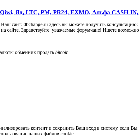
Qiwi, Яд, LTC, PM, PR24, EXMO, Альфа CASH-IN
аш сайт: dbchange.ru Здесь вы можете получить консультацию: Te
на сайте. Здравствуйте, уважаемые форумчане! Ищете возможнос
валюты
обменник
продать
bitcoin
нализировать контент и сохранить Ваш вход в систему, если Вы 
спользование наших файлов cookie.