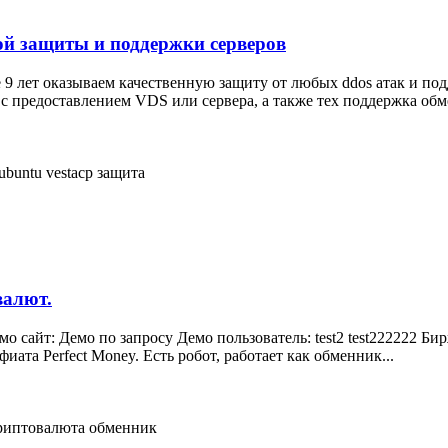
ой защиты и поддержки серверов
 лет оказываем качественную защиту от любых ddos атак и под
а с предоставлением VDS или сервера, а также тех поддержка обм
ubuntu
vestacp
защита
валют.
 сайт: Демо по запросу Демо пользователь: test2 test222222 Б
иата Perfect Money. Есть робот, работает как обменник...
риптовалюта
обменник