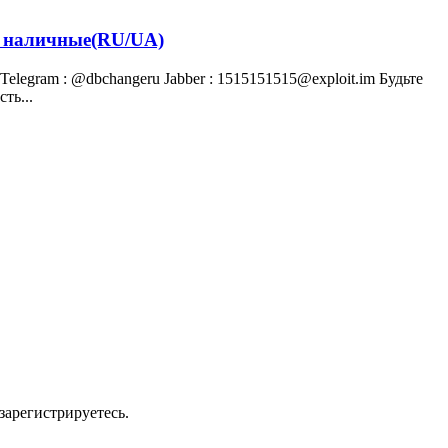
, наличные(RU/UA)
legram : @dbсhangeru Jabber : 1515151515@exploit.im Будьте
ть...
зарегистрируетесь.