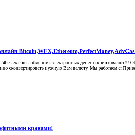
 онлайн Bitcoin,WEX,Ethereum,PerfectMoney,AdvCa
4bestex.com - обменник электронных денег и криптовалют!!! Об
но сконвертировать нужную Вам валюту. Мы работаем с: Прива
рофитными кранами!