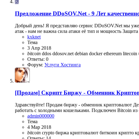
K
Предложение
DDoSOV.Net - 9 Лет качественн
Добрый день! Я представляю сервис DDoSOV.Net мы уже 9
атак - нам не важна сила атаки её тип и мощность Защит
kxknet
Тема
3 Апр 2018
bitcoin
ddos
ddosov.net
debian
docker
ethereum
litecoin
Ответы: 0
Форум:
Услуги Хостинга
[Продам]
Скрипт Биржу - Обменник Крипто
Здравствуйте! Продам биржу - обменник криптовалют Демо
работать с холодными кошельками. Подключен Bitcoin из ф
admin000000
Тема
4 Мар 2018
bitcoin
crypto
биржа криптовалют
биткоин
крипто
к
Ответы: 14