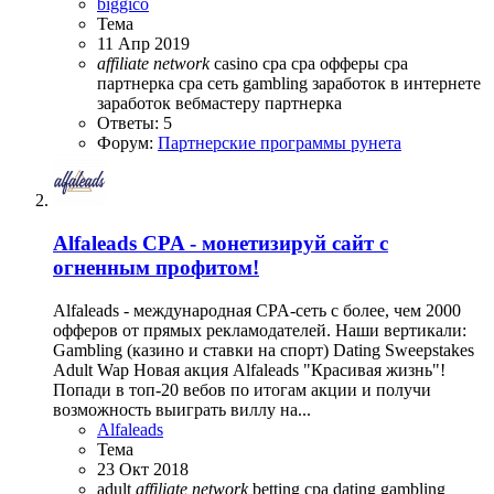
biggico
Тема
11 Апр 2019
affiliate
network
casino
cpa
cpa офферы
cpa
партнерка
cpa сеть
gambling
заработок в интернете
заработок вебмастеру
партнерка
Ответы: 5
Форум:
Партнерские программы рунета
Alfaleads CPA - монетизируй сайт с
огненным профитом!
Alfaleads - международная CPA-сеть с более, чем 2000
офферов от прямых рекламодателей. Наши вертикали:
Gambling (казино и ставки на спорт) Dating Sweepstakes
Adult Wap Новая акция Alfaleads "Красивая жизнь"!
Попади в топ-20 вебов по итогам акции и получи
возможность выиграть виллу на...
Alfaleads
Тема
23 Окт 2018
adult
affiliate
network
betting
cpa
dating
gambling