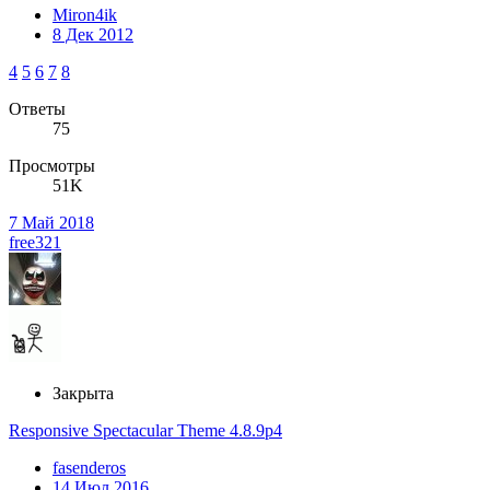
Miron4ik
8 Дек 2012
4
5
6
7
8
Ответы
75
Просмотры
51K
7 Май 2018
free321
Закрыта
Responsive Spectacular Theme 4.8.9p4
fasenderos
14 Июл 2016