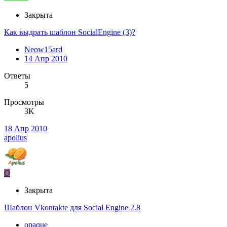
Закрыта
Как выдрать шаблон SocialEngine (3)?
Neow15ard
14 Апр 2010
Ответы
5
Просмотры
3K
18 Апр 2010
apolius
O
Закрыта
Шаблон Vkontakte для Social Engine 2.8
opaque