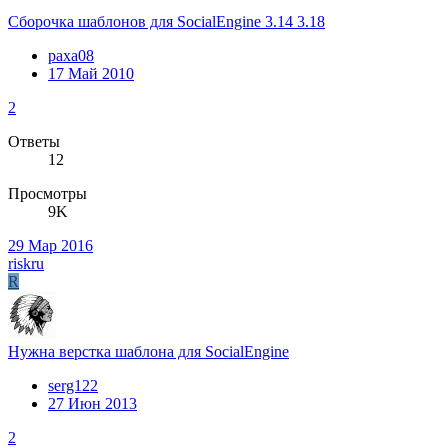
Сборочка шаблонов для SocialEngine 3.14 3.18
paxa08
17 Май 2010
2
Ответы
12
Просмотры
9K
29 Мар 2016
riskru
R
Нужна верстка шаблона для SocialEngine
serg122
27 Июн 2013
2