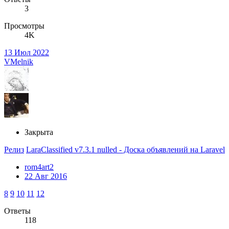
3
Просмотры
4K
13 Июл 2022
VMelnik
Закрыта
Релиз
LaraClassified v7.3.1 nulled - Доска объявлений на Laravel
rom4art2
22 Авг 2016
8
9
10
11
12
Ответы
118